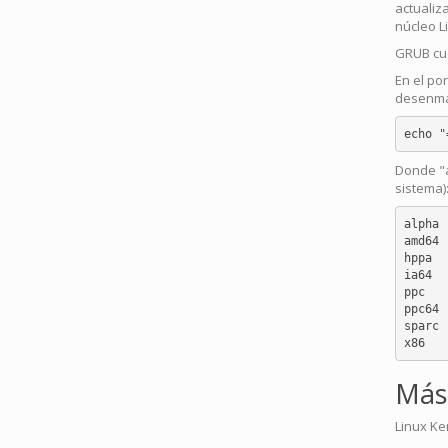
actualiz
núcleo L
GRUB cue
En el po
desenmas
Donde "a
sistema)
alpha

amd64

hppa

ia64

ppc

ppc64

sparc

Más
Linux Ke