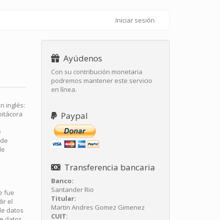
Iniciar sesión
Ayúdenos
Con su contribución monetaria
podremos mantener este servicio
en línea.
n inglés:
bitácora
Paypal
e
sde
de
Transferencia bancaria
Banco:
Santander Rio
e fue
Titular:
ir el
Martin Andres Gomez Gimenez
de datos
CUIT
:
e datos.