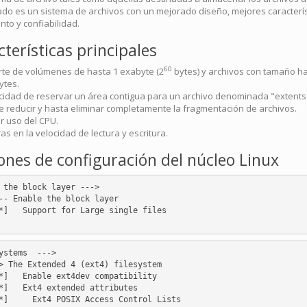
tado es un sistema de archivos con un mejorado diseño, mejores caracterís
nto y confiabilidad.
terísticas principales
60
te de volúmenes de hasta 1 exabyte (2
bytes) y archivos con tamaño ha
ytes.
idad de reservar un área contigua para un archivo denominada "extents",
 reducir y hasta eliminar completamente la fragmentación de archivos.
 uso del CPU.
as en la velocidad de lectura y escritura.
ones de configuración del núcleo Linux
 the block layer --->

-- Enable the block layer

*]   Support for Large single files

ystems  --->

> The Extended 4 (ext4) filesystem

*]   Enable ext4dev compatibility

*]   Ext4 extended attributes

*]     Ext4 POSIX Access Control Lists
