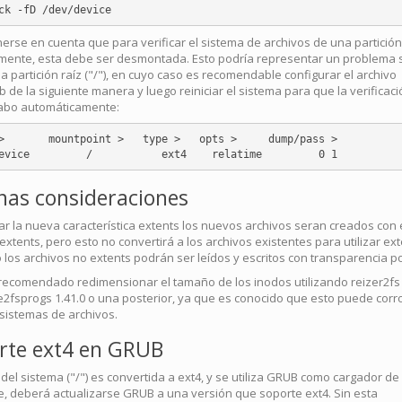
erse en cuenta que para verificar el sistema de archivos de una partición
mente, esta debe ser desmontada. Esto podría representar un problema s
la partición raíz ("/"), en cuyo caso es recomendable configurar el archivo
b de la siguiente manera y luego reiniciar el sistema para que la verificaci
cabo automáticamente:
>       mountpoint >   type >   opts >     dump/pass >

nas consideraciones
itar la nueva característica extents los nuevos archivos seran creados con 
xtents, pero esto no convertirá a los archivos existentes para utilizar ext
los archivos no extents podrán ser leídos y escritos con transparencia po
recomendado redimensionar el tamaño de los inodos utilizando reizer2fs 
e2fsprogs 1.41.0 o una posterior, ya que es conocido que esto puede cor
sistemas de archivos.
rte ext4 en GRUB
z del sistema ("/") es convertida a ext4, y se utiliza GRUB como cargador de
, deberá actualizarse GRUB a una versión que soporte ext4. Sin esta