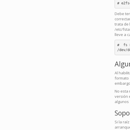
Debe ten
correcta
trata de 
/etc/fsta
lleve a 
#  fs 
Algu
Al habil
formato e
embargo 
No esta 
versión 
algunos 
Sopo
Si la raí
arranque