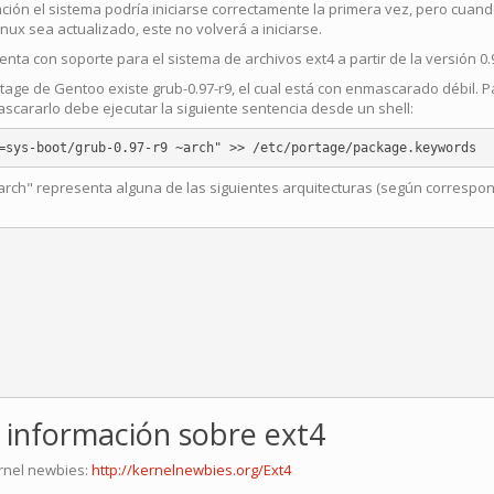
ación el sistema podría iniciarse correctamente la primera vez, pero cuand
inux sea actualizado, este no volverá a iniciarse.
nta con soporte para el sistema de archivos ext4 a partir de la versión 0.
rtage de Gentoo existe grub-0.97-r9, el cual está con enmascarado débil. P
cararlo debe ejecutar la siguiente sentencia desde un shell:
rch" representa alguna de las siguientes arquitecturas (según correspo
:
 información sobre ext4
rnel newbies:
http://kernelnewbies.org/Ext4