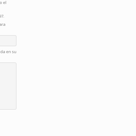
o el
97.
ara
nda en su