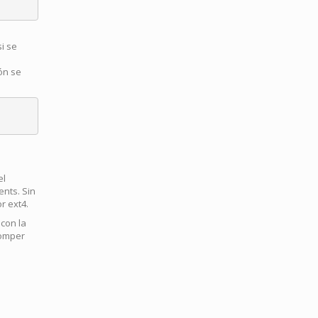
i se
ón se
el
ents. Sin
r ext4.
con la
romper