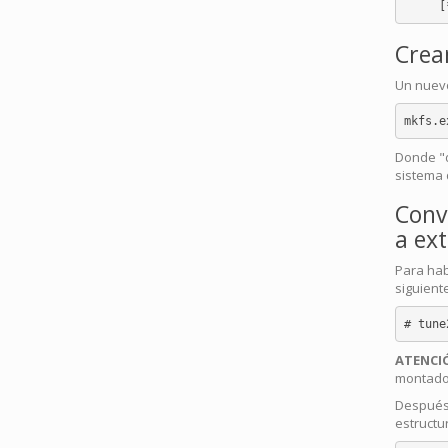
Crea
Un nuevo
Donde "d
sistema 
Conv
a ex
Para habi
siguient
ATENCI
montado
Después 
estructu