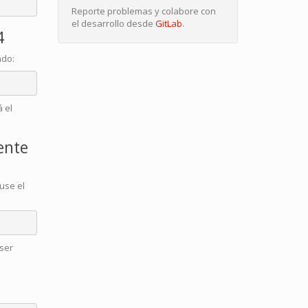
Reporte problemas y colabore con
el desarrollo desde
GitLab
.
4
ndo:
 el
ente
 use el
ser