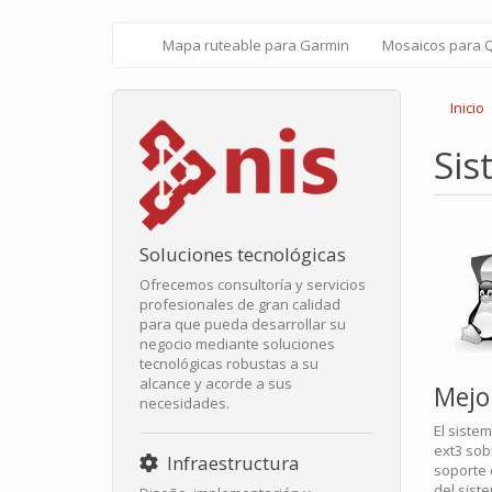
Pasar
Mapa ruteable para Garmin
Mosaicos para
Main
User
al
contenido
navigation
account
principal
Inicio
menu
Sis
Soluciones tecnológicas
Ofrecemos consultoría y servicios
profesionales de gran calidad
para que pueda desarrollar su
negocio mediante soluciones
tecnológicas robustas a su
alcance y acorde a sus
Mejo
necesidades.
El siste
ext3 sob
Infraestructura
soporte 
del sist