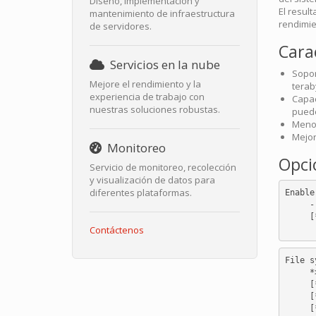
Diseño, implementación y
El resul
mantenimiento de infraestructura
rendimie
de servidores.
Carac
Servicios en la nube
Sopor
Mejore el rendimiento y la
terab
experiencia de trabajo con
Capac
nuestras soluciones robustas.
puede
Menor
Mejor
Monitoreo
Opci
Servicio de monitoreo, recolección
y visualización de datos para
diferentes plataformas.
Enable
     -
     [
Contáctenos
File s
     *
     [
     [
     [