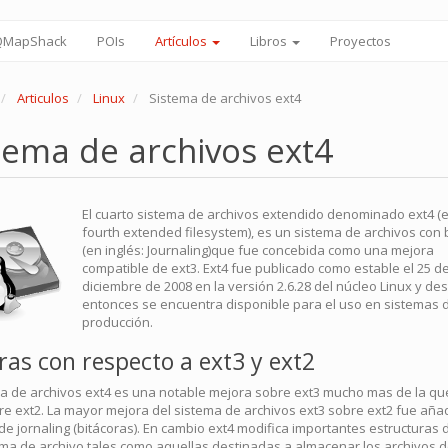
 QMapShack
POIs
Artículos
Libros
Proyectos
Articulos
Linux
Sistema de archivos ext4
tema de archivos ext4
El cuarto sistema de archivos extendido denominado ext4 (e
fourth extended filesystem), es un sistema de archivos con 
(en inglés: Journaling)que fue concebida como una mejora
compatible de ext3. Ext4 fue publicado como estable el 25 d
diciembre de 2008 en la versión 2.6.28 del núcleo Linux y de
entonces se encuentra disponible para el uso en sistemas 
producción.
ras con respecto a ext3 y ext2
ma de archivos ext4 es una notable mejora sobre ext3 mucho mas de la qu
re ext2. La mayor mejora del sistema de archivos ext3 sobre ext2 fue añad
de jornaling (bitácoras). En cambio ext4 modifica importantes estructuras 
ema de archivo tales como aquellas destinadas a almacenar los archivos d